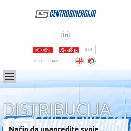
B2B
PODACI O FIRMI
DISTRIBUCIJA
Način da unapredite svoje