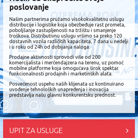
poslovanje
Našim partnerima pružamo visokokvalitetnu uslugu
distribucije i logistike koja obezbeđuje rast prometa,
poboljšanje zastupljenosti na tržištu i smanjenje
troškova. Distributivnu uslugu vršimo sa preko 120
dostavnih vozila različitih kapaciteta, 7 dana u nedelji
i u roku od 24h od dobijanja naloga.
Prodajne aktivnosti sprovodi više od 200
komercijalista i merčendajzera na terenu, uz pomoć
mobilne platforme koja omogućava širok spektar
funkcionalnosti prodajnih i marketinških alata.
Posvećenost uspehu naših klijenata uz kontinuirano
uvođenje tehnoloških unapređenja i inovacija
predstavlja našu glavnu konkurentsku prednost.
UPIT ZA USLUGE