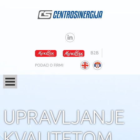
B2B
PODACI O FIRMI
UPRAVLJANJE
KVALITETOM