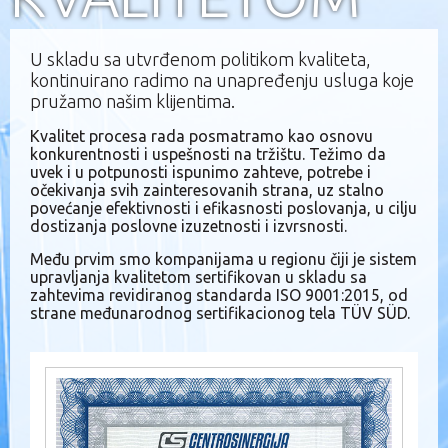
U skladu sa utvrđenom politikom kvaliteta,
kontinuirano radimo na unapređenju usluga koje
pružamo našim klijentima.
Kvalitet procesa rada posmatramo kao osnovu
konkurentnosti i uspešnosti na tržištu. Težimo da
uvek i u potpunosti ispunimo zahteve, potrebe i
očekivanja svih zainteresovanih strana, uz stalno
povećanje efektivnosti i efikasnosti poslovanja, u cilju
dostizanja poslovne izuzetnosti i izvrsnosti.
Među prvim smo kompanijama u regionu čiji je sistem
upravljanja kvalitetom sertifikovan u skladu sa
zahtevima revidiranog standarda ISO 9001:2015, od
strane međunarodnog sertifikacionog tela TÜV SÜD.