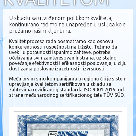
U skladu sa utvrđenom politikom kvaliteta,
kontinuirano radimo na unapređenju usluga koje
pružamo našim klijentima.
Kvalitet procesa rada posmatramo kao osnovu
konkurentnosti i uspešnosti na tržištu. Težimo da
uvek i u potpunosti ispunimo zahteve, potrebe i
očekivanja svih zainteresovanih strana, uz stalno
povećanje efektivnosti i efikasnosti poslovanja, u cilju
dostizanja poslovne izuzetnosti i izvrsnosti.
Među prvim smo kompanijama u regionu čiji je sistem
upravljanja kvalitetom sertifikovan u skladu sa
zahtevima revidiranog standarda ISO 9001:2015, od
strane međunarodnog sertifikacionog tela TÜV SÜD.