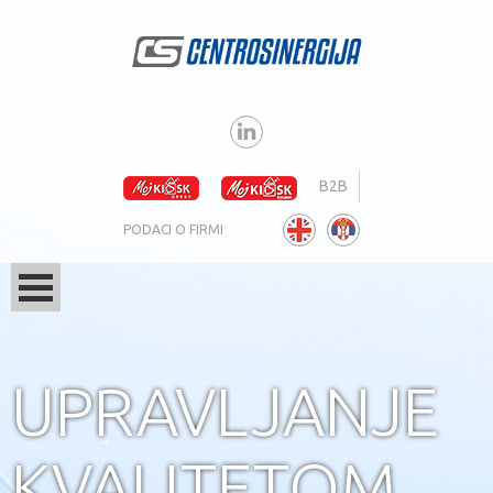
B2B
PODACI O FIRMI
UPRAVLJANJE
KVALITETOM