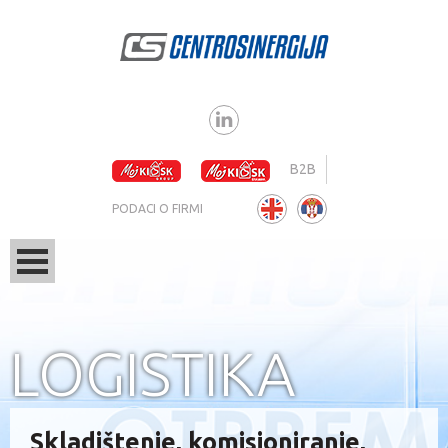
B2B
PODACI O FIRMI
LOGISTIKA
Skladištenje, komisioniranje,