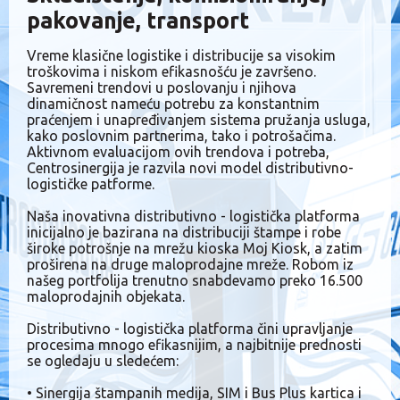
pakovanje, transport
Vreme klasične logistike i distribucije sa visokim
troškovima i niskom efikasnošću je završeno.
Savremeni trendovi u poslovanju i njihova
dinamičnost nameću potrebu za konstantnim
praćenjem i unapređivanjem sistema pružanja usluga,
kako poslovnim partnerima, tako i potrošačima.
Aktivnom evaluacijom ovih trendova i potreba,
Centrosinergija je razvila novi model distributivno-
logističke patforme.
Naša inovativna distributivno - logistička platforma
inicijalno je bazirana na distribuciji štampe i robe
široke potrošnje na mrežu kioska Moj Kiosk, a zatim
proširena na druge maloprodajne mreže. Robom iz
našeg portfolija trenutno snabdevamo preko 16.500
maloprodajnih objekata.
Distributivno - logistička platforma čini upravljanje
procesima mnogo efikasnijim, a najbitnije prednosti
se ogledaju u sledećem:
• Sinergija štampanih medija, SIM i Bus Plus kartica i