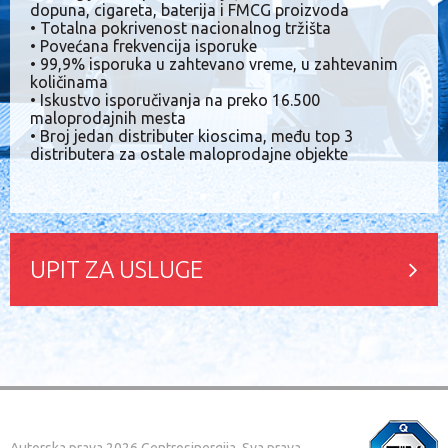
dopuna, cigareta, baterija i FMCG proizvoda
• Totalna pokrivenost nacionalnog tržišta
• Povećana frekvencija isporuke
• 99,9% isporuka u zahtevano vreme, u zahtevanim
količinama
• Iskustvo isporučivanja na preko 16.500
maloprodajnih mesta
• Broj jedan distributer kioscima, među top 3
distributera za ostale maloprodajne objekte
UPIT ZA USLUGE